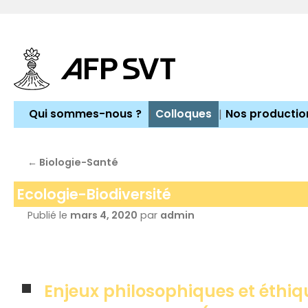
Aller
au
contenu
Qui sommes-nous ?
Colloques
Nos productio
←
Biologie-Santé
Ecologie-Biodiversité
Publié le
mars 4, 2020
par
admin
Enjeux philosophiques et éthiq