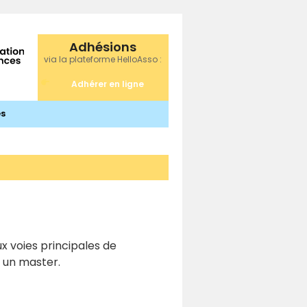
Adhésions
via la plateforme HelloAsso :
Adhérer en ligne
s
x voies principales de
r un master.