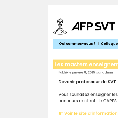
Aller
au
contenu
Qui sommes-nous ?
Colloque
Les masters enseigne
Publié le
janvier 8, 2015
par
admin
Devenir professeur de SVT
Vous souhaitez enseigner les 
concours existent : le CAPES 
Voir le site d’informatio