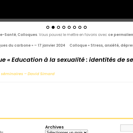
ie-Santé
,
Colloques
. Vous pouvez le mettre en favoris avec
ce permalie
es du carbone » – 17 janvier 2024
Colloque « Stress, anxiété, dépre
e « Education à la sexualité : identités de s
, séminaires – David Simard
Archives
Archives
du