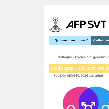
Aller
au
contenu
Qui sommes-nous ?
Colloque
←
Colloque « Cycles bio-géochimiqu
Colloque « Education à 
Publié le
juillet 10, 2024
par
admin