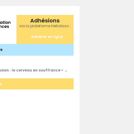
Adhésions
via la plateforme HelloAsso :
Adhérer en ligne
s
ssion : le cerveau en souffrance »
→
»