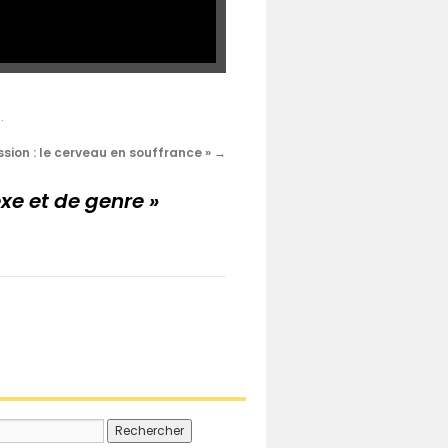
n
.
ssion : le cerveau en souffrance »
→
exe et de genre »